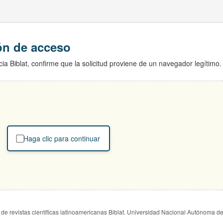
ión de acceso
ia Biblat, confirme que la solicitud proviene de un navegador legítimo.
Haga clic para continuar
de revistas científicas latinoamericanas Biblat. Universidad Nacional Autónoma d