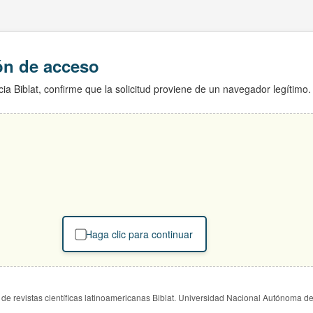
ión de acceso
ia Biblat, confirme que la solicitud proviene de un navegador legítimo.
Haga clic para continuar
de revistas científicas latinoamericanas Biblat. Universidad Nacional Autónoma d