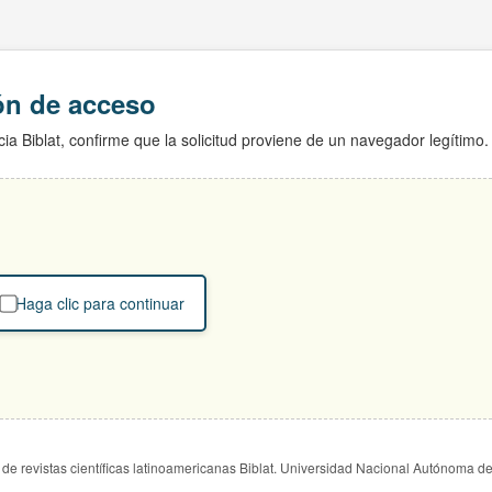
ión de acceso
ia Biblat, confirme que la solicitud proviene de un navegador legítimo.
Haga clic para continuar
de revistas científicas latinoamericanas Biblat. Universidad Nacional Autónoma d