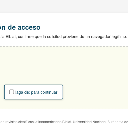
ión de acceso
ia Biblat, confirme que la solicitud proviene de un navegador legítimo.
Haga clic para continuar
de revistas científicas latinoamericanas Biblat. Universidad Nacional Autónoma d