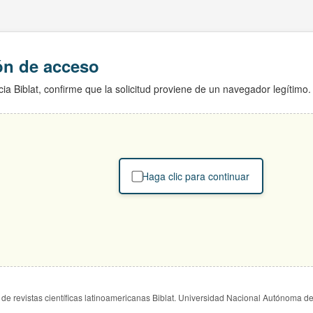
ión de acceso
ia Biblat, confirme que la solicitud proviene de un navegador legítimo.
Haga clic para continuar
de revistas científicas latinoamericanas Biblat. Universidad Nacional Autónoma d