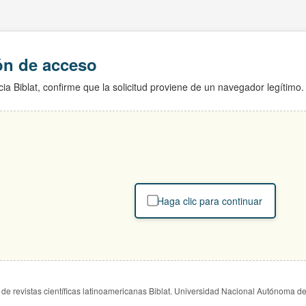
ión de acceso
ia Biblat, confirme que la solicitud proviene de un navegador legítimo.
Haga clic para continuar
de revistas científicas latinoamericanas Biblat. Universidad Nacional Autónoma d