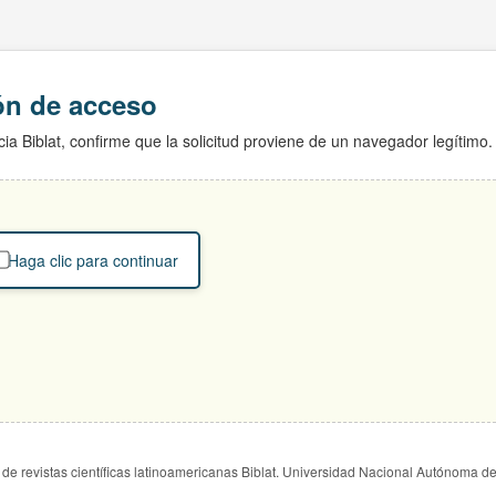
ión de acceso
ia Biblat, confirme que la solicitud proviene de un navegador legítimo.
Haga clic para continuar
de revistas científicas latinoamericanas Biblat. Universidad Nacional Autónoma d