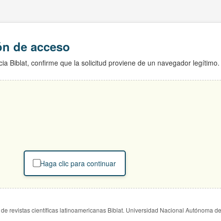
ión de acceso
ia Biblat, confirme que la solicitud proviene de un navegador legítimo.
Haga clic para continuar
de revistas científicas latinoamericanas Biblat. Universidad Nacional Autónoma d