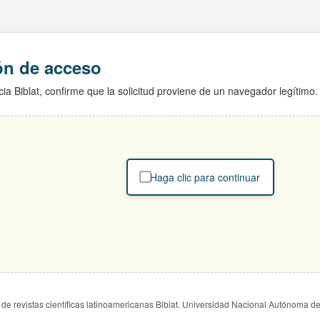
ión de acceso
ia Biblat, confirme que la solicitud proviene de un navegador legítimo.
Haga clic para continuar
de revistas científicas latinoamericanas Biblat. Universidad Nacional Autónoma d