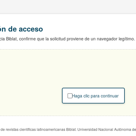
ión de acceso
ia Biblat, confirme que la solicitud proviene de un navegador legítimo.
Haga clic para continuar
de revistas científicas latinoamericanas Biblat. Universidad Nacional Autónoma d