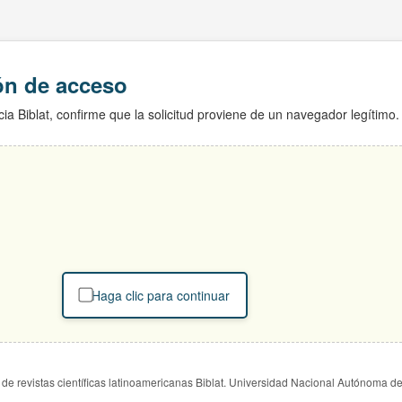
ión de acceso
ia Biblat, confirme que la solicitud proviene de un navegador legítimo.
Haga clic para continuar
de revistas científicas latinoamericanas Biblat. Universidad Nacional Autónoma d