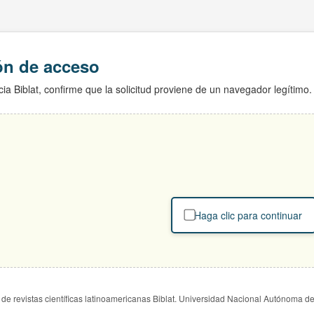
ión de acceso
ia Biblat, confirme que la solicitud proviene de un navegador legítimo.
Haga clic para continuar
de revistas científicas latinoamericanas Biblat. Universidad Nacional Autónoma d