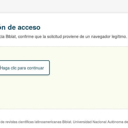
ión de acceso
ia Biblat, confirme que la solicitud proviene de un navegador legítimo.
Haga clic para continuar
de revistas científicas latinoamericanas Biblat. Universidad Nacional Autónoma d