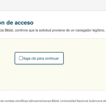
ión de acceso
ia Biblat, confirme que la solicitud proviene de un navegador legítimo.
Haga clic para continuar
de revistas científicas latinoamericanas Biblat. Universidad Nacional Autónoma d