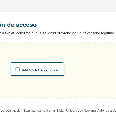
ión de acceso
ia Biblat, confirme que la solicitud proviene de un navegador legítimo.
Haga clic para continuar
de revistas científicas latinoamericanas Biblat. Universidad Nacional Autónoma d