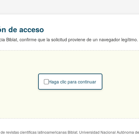
ión de acceso
ia Biblat, confirme que la solicitud proviene de un navegador legítimo.
Haga clic para continuar
de revistas científicas latinoamericanas Biblat. Universidad Nacional Autónoma d