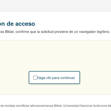
ión de acceso
ia Biblat, confirme que la solicitud proviene de un navegador legítimo.
Haga clic para continuar
de revistas científicas latinoamericanas Biblat. Universidad Nacional Autónoma d