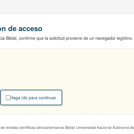
ión de acceso
ia Biblat, confirme que la solicitud proviene de un navegador legítimo.
Haga clic para continuar
de revistas científicas latinoamericanas Biblat. Universidad Nacional Autónoma d