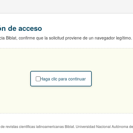
ión de acceso
ia Biblat, confirme que la solicitud proviene de un navegador legítimo.
Haga clic para continuar
de revistas científicas latinoamericanas Biblat. Universidad Nacional Autónoma d