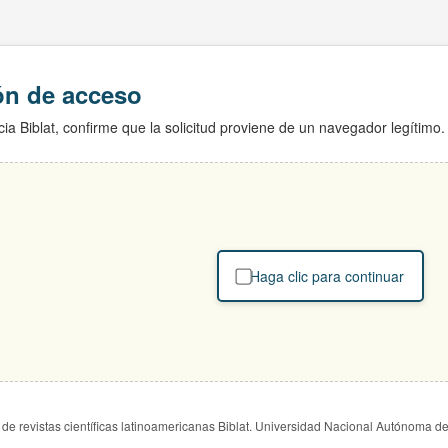
ión de acceso
ia Biblat, confirme que la solicitud proviene de un navegador legítimo.
Haga clic para continuar
de revistas científicas latinoamericanas Biblat. Universidad Nacional Autónoma d