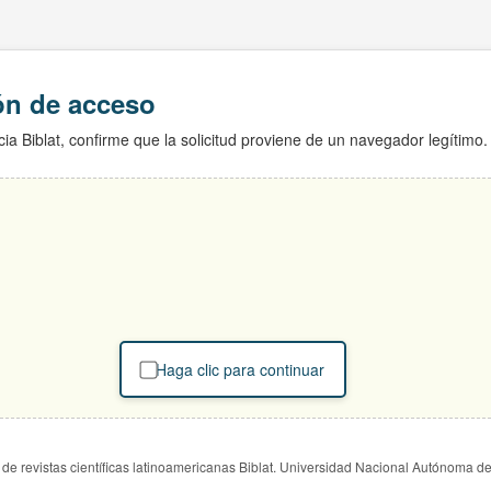
ión de acceso
ia Biblat, confirme que la solicitud proviene de un navegador legítimo.
Haga clic para continuar
de revistas científicas latinoamericanas Biblat. Universidad Nacional Autónoma d