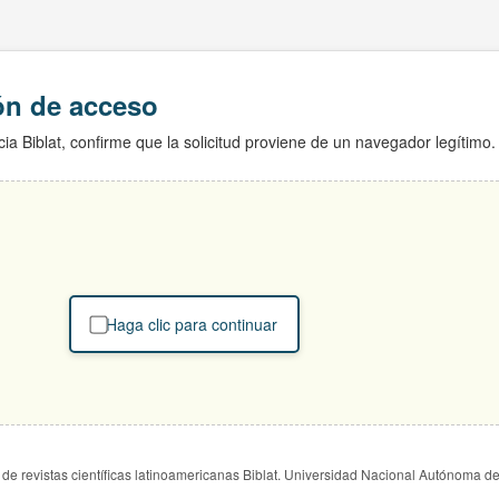
ión de acceso
ia Biblat, confirme que la solicitud proviene de un navegador legítimo.
Haga clic para continuar
de revistas científicas latinoamericanas Biblat. Universidad Nacional Autónoma d