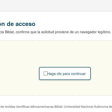
ión de acceso
ia Biblat, confirme que la solicitud proviene de un navegador legítimo.
Haga clic para continuar
de revistas científicas latinoamericanas Biblat. Universidad Nacional Autónoma d