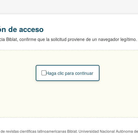
ión de acceso
ia Biblat, confirme que la solicitud proviene de un navegador legítimo.
Haga clic para continuar
de revistas científicas latinoamericanas Biblat. Universidad Nacional Autónoma d