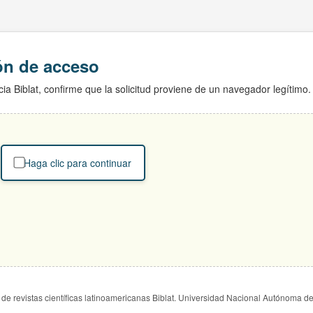
ión de acceso
ia Biblat, confirme que la solicitud proviene de un navegador legítimo.
Haga clic para continuar
de revistas científicas latinoamericanas Biblat. Universidad Nacional Autónoma d