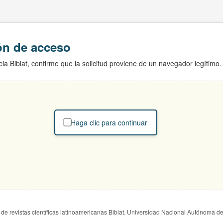
ión de acceso
ia Biblat, confirme que la solicitud proviene de un navegador legítimo.
Haga clic para continuar
de revistas científicas latinoamericanas Biblat. Universidad Nacional Autónoma d