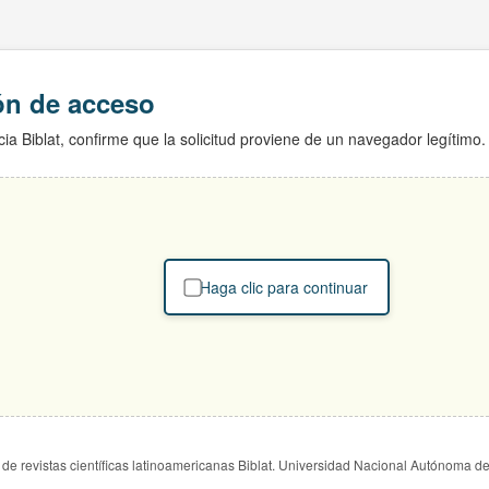
ión de acceso
ia Biblat, confirme que la solicitud proviene de un navegador legítimo.
Haga clic para continuar
de revistas científicas latinoamericanas Biblat. Universidad Nacional Autónoma d