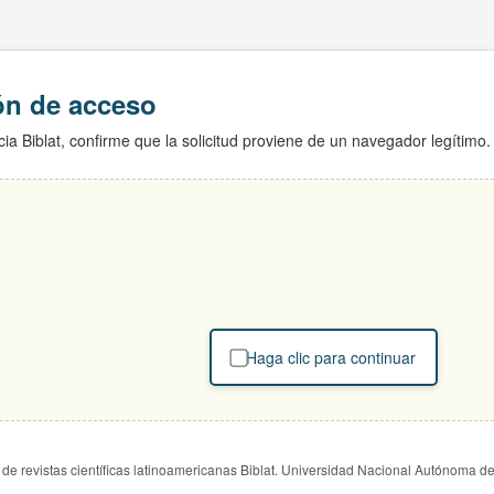
ión de acceso
ia Biblat, confirme que la solicitud proviene de un navegador legítimo.
Haga clic para continuar
de revistas científicas latinoamericanas Biblat. Universidad Nacional Autónoma d