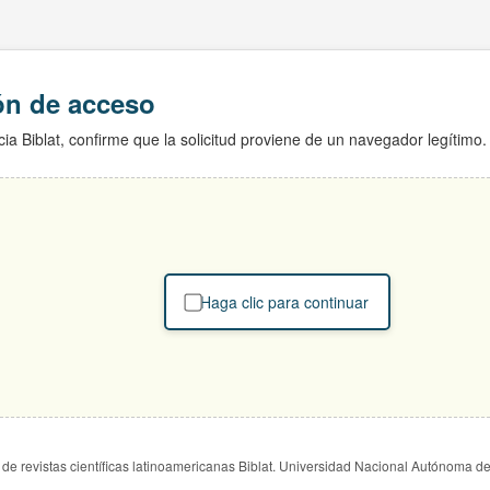
ión de acceso
ia Biblat, confirme que la solicitud proviene de un navegador legítimo.
Haga clic para continuar
de revistas científicas latinoamericanas Biblat. Universidad Nacional Autónoma d