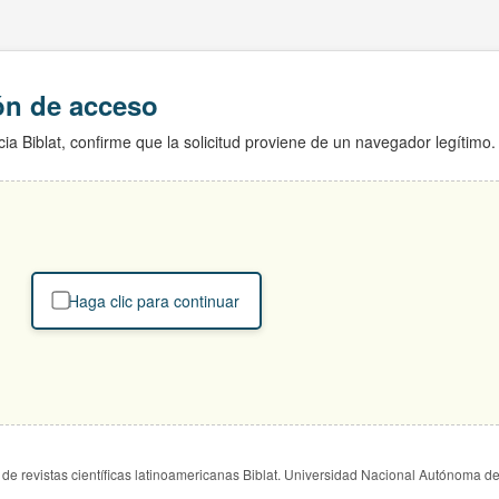
ión de acceso
ia Biblat, confirme que la solicitud proviene de un navegador legítimo.
Haga clic para continuar
de revistas científicas latinoamericanas Biblat. Universidad Nacional Autónoma d